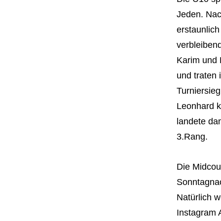
Jeden. Nac
erstaunlic
verbleiben
Karim und 
und traten
Turniersieg
Leonhard k
landete dam
3.Rang.
Die Midcour
Sonntagnac
Natürlich 
Instagram