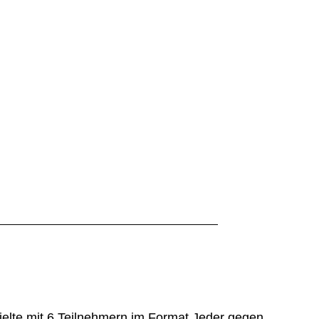
ielte mit 6 Teilnehmern im Format Jeder gegen