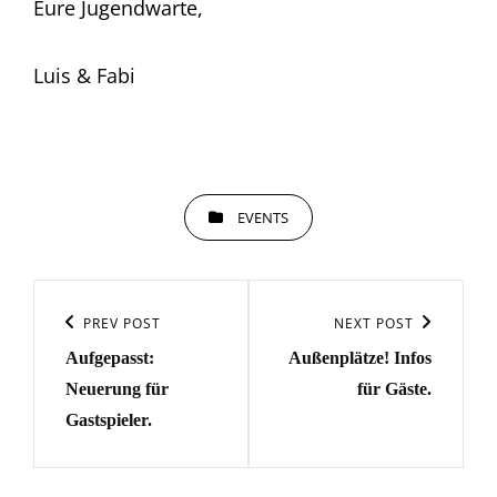
Eure Jugendwarte,
Luis & Fabi
CATEGORIES
EVENTS
Beitragsnavigation
Previous
PREV POST
Next
NEXT POST
Aufgepasst:
Außenplätze! Infos
Post
Post
Neuerung für
für Gäste.
Gastspieler.